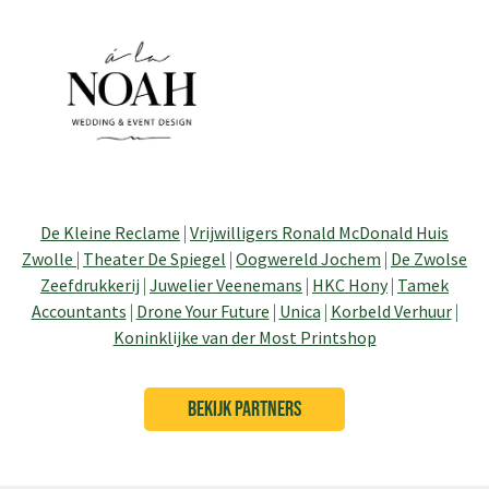
De Kleine Reclame
|
Vrijwilligers Ronald McDonald Huis
Zwolle
|
Theater De Spiegel
|
Oogwereld Jochem
|
De Zwolse
Zeefdrukkerij
|
Juwelier Veenemans
|
HKC Hony
|
Tamek
Accountants
|
Drone Your Future
|
Unica
|
Korbeld Verhuur
|
Koninklijke van der Most Printshop
BEKIJK PARTNERS