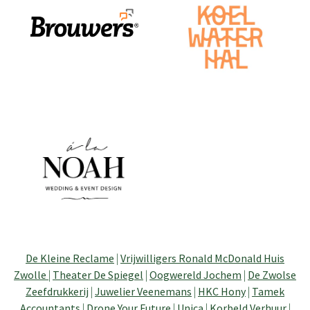
De Kleine Reclame
|
Vrijwilligers Ronald McDonald Huis
Zwolle
|
Theater De Spiegel
|
Oogwereld Jochem
|
De Zwolse
Zeefdrukkerij
|
Juwelier Veenemans
|
HKC Hony
|
Tamek
Accountants
|
Drone Your Future
|
Unica
|
Korbeld Verhuur
|