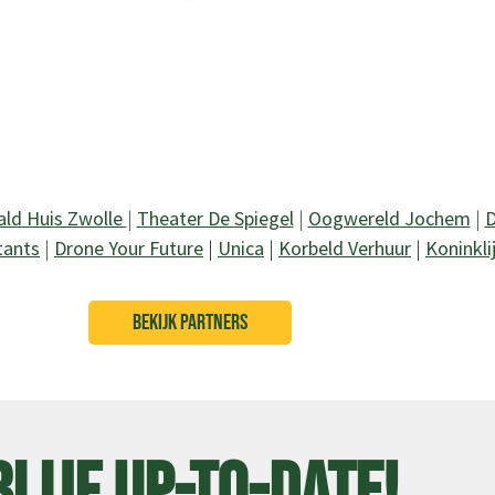
ald Huis Zwolle
|
Theater De Spiegel
|
Oogwereld Jochem
|
D
tants
|
Drone Your Future
|
Unica
|
Korbeld Verhuur
|
Koninkli
BEKIJK PARTNERS
Blijf up-to-date!