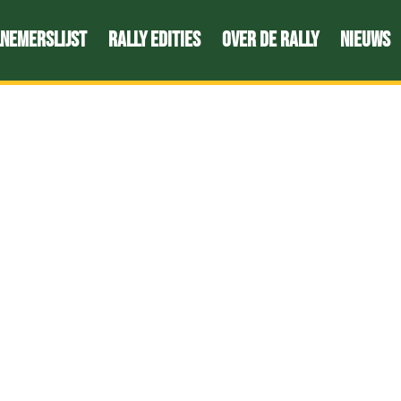
nemerslijst
Rally edities
Over de Rally
Nieuws