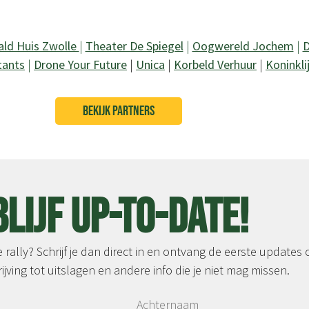
ald Huis Zwolle
|
Theater De Spiegel
|
Oogwereld Jochem
|
D
tants
|
Drone Your Future
|
Unica
|
Korbeld Verhuur
|
Koninkli
BEKIJK PARTNERS
Blijf up-to-date!
rally? Schrijf je dan direct in en ontvang de eerste updates 
ijving tot uitslagen en andere info die je niet mag missen.