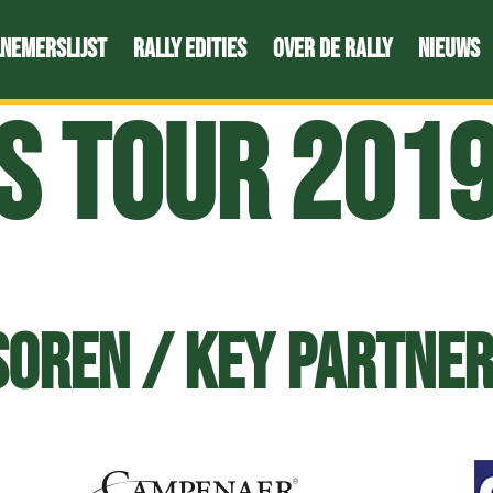
nemerslijst
Rally edities
Over de Rally
Nieuws
s Tour 201
oren / Key Partne