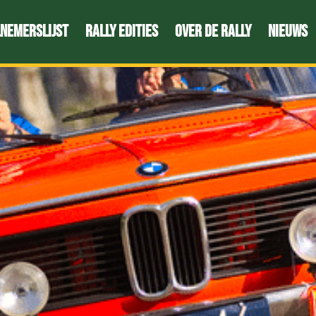
nemerslijst
Rally edities
Over de Rally
Nieuws