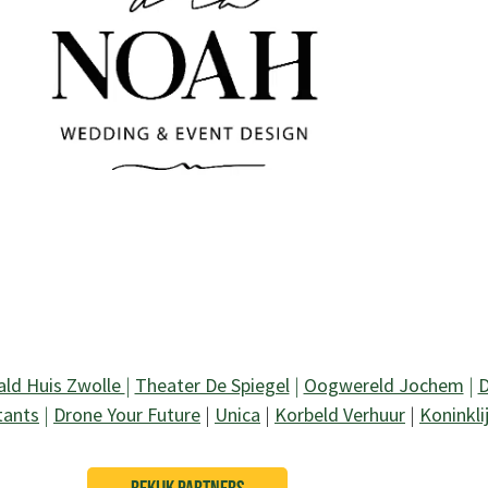
ald Huis Zwolle
|
Theater De Spiegel
|
Oogwereld Jochem
|
D
tants
|
Drone Your Future
|
Unica
|
Korbeld Verhuur
|
Koninkli