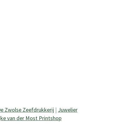
e Zwolse Zeefdrukkerij
|
Juwelier
jke van der Most Printshop