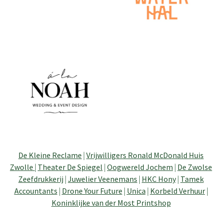
De Kleine Reclame
|
Vrijwilligers Ronald McDonald Huis
Zwolle
|
Theater De Spiegel
|
Oogwereld Jochem
|
De Zwolse
Zeefdrukkerij
|
Juwelier Veenemans
|
HKC Hony
|
Tamek
Accountants
|
Drone Your Future
|
Unica
|
Korbeld Verhuur
|
Koninklijke van der Most Printshop