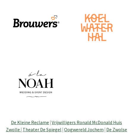
De Kleine Reclame
|
Vrijwilligers Ronald McDonald Huis
Zwolle
|
Theater De Spiegel
|
Oogwereld Jochem
|
De Zwolse