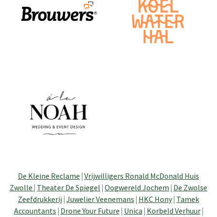
De Kleine Reclame
|
Vrijwilligers Ronald McDonald Huis
Zwolle
|
Theater De Spiegel
|
Oogwereld Jochem
|
De Zwolse
Zeefdrukkerij
|
Juwelier Veenemans
|
HKC Hony
|
Tamek
Accountants
|
Drone Your Future
|
Unica
|
Korbeld Verhuur
|