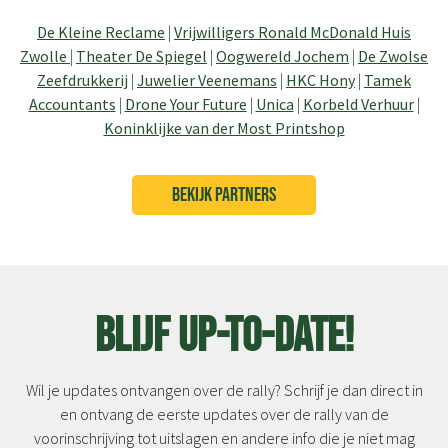
De Kleine Reclame
|
Vrijwilligers Ronald McDonald Huis
Zwolle
|
Theater De Spiegel
|
Oogwereld Jochem
|
De Zwolse
Zeefdrukkerij
|
Juwelier Veenemans
|
HKC Hony
|
Tamek
Accountants
|
Drone Your Future
|
Unica
|
Korbeld Verhuur
|
Koninklijke van der Most Printshop
BEKIJK PARTNERS
Blijf up-to-date!
Wil je updates ontvangen over de rally? Schrijf je dan direct in
en ontvang de eerste updates over de rally van de
voorinschrijving tot uitslagen en andere info die je niet mag